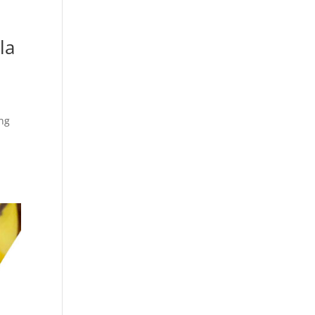
la
ing