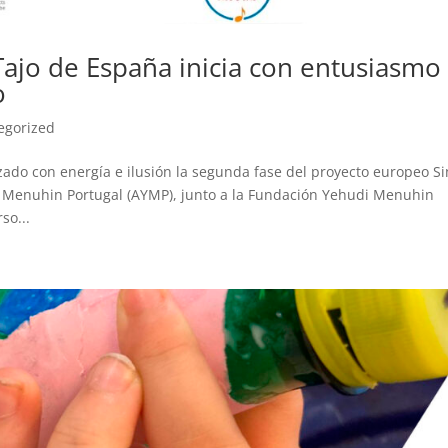
Tajo de España inicia con entusiasmo 
o
egorized
ado con energía e ilusión la segunda fase del proyecto europeo S
 Menuhin Portugal (AYMP), junto a la Fundación Yehudi Menuhin
so...